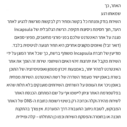
האתר, כך
שמאותו רגע
השירות בודק ומנתח כל בקשה ומתיר רק לבקשות מורשות להגיע לאתר
היעד, תוך חסימת ניסיונות תקיפה. הרשת הגלובלית של Incapsula
מגנה על אתר האינטרנט שלכם בפני פורצי מחשבים, מפיצי ספאם
(דואר זבל) ואיומים מקוונים אחרים; היא תתיר תנועה לגיטימית בלבד.
מודיעין של חברת Incapsula משותף ברשת, כך שכל אתר המוגן על ידי
השירות מקבל את יתרונות זיהוי האיום השיתופי. שירות זה הופך את אתר
האינטרנט למהיר יותר, באמצעות זיכרון מטמון ואופטימיזציה של התוכן
בשרת באופן ישיר מעמוד השדרה של רשת האינטרנט. השירות מפחית
באופן ניכר את העומס על השרתים. השירותים מוענקים בלא תלות שהיא
בפלטפורמת האתר וניתן ליישמו אף על שם המתחם. הכנסת האתר
לשירות מהירה וקלה וכרוכה רק בשינוי רשומת כתובת ה-DNS של האתר
המבוקש, לטובת ניתוב התעבורה דרך המערכת. אין צורך בהתקנת
תוכנה או בחומרה והפסקת השירות וכמו כן התחלתו – קלה ומיידית.