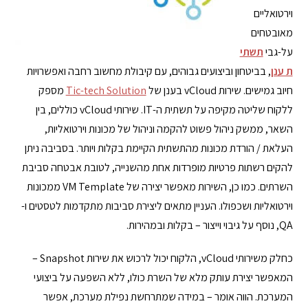
וירטואליים
מאובטחים
על-גבי
תשתי
ת ענן
, בביטחון וביצועים גבוהים, עם קיבולת מחשוב רחבה ואפשרויות
חיוב גמישים. שירות vCloud בענן של
Tic-tech Solution
מספק
ללקוח שליטה מקיפה על תשתית ה-IT. שירותי vCloud כוללים, בין
השאר, ממשק ניהול פשוט להקמה וניהול של מכונות וירטואליות,
העלאת / הורדת מכונות מהתשתית הקיימת בקלות ויותר. בסביבה ניתן
להקים רשתות פרטיות מופרדות אחת מהשנייה, לטובת אבטחה סביבת
השרתים. כמו כן, השירות מאפשר יצירה של VM Template ממכונות
וירטואליות ושכפולו. העניין מתאים ליצירת סביבות מתקדמות לטסטים ו-
QA, נוסף על גיבוי וייצור – בקלות ובמהירות.
כחלק משירותי vCloud, הלקוח יכול לרכוש את שירות Snapshot –
המאפשר יצירת עותק מלא של השרת כולו, ללא השפעה על ביצועי
המערכת. הווה אומר – במידה שמתרחשת נפילת מערכת, אפשר