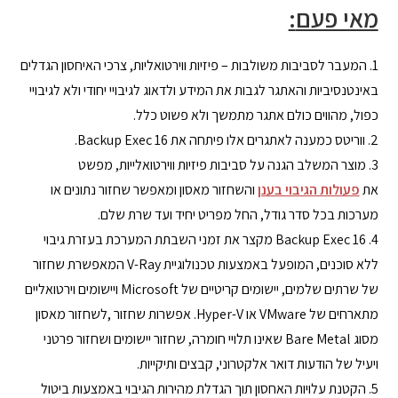
מאי פעם
:
1. המעבר לסביבות משולבות – פיזיות ווירטואליות, צרכי האיחסון הגדלים
באינטנסיביות והאתגר לגבות את המידע ולדאוג לגיבויי יחודי ולא לגיבויי
כפול, מהווים כולם אתגר מתמשך ולא פשוט כלל.
2. ווריטס כמענה לאתגרים אלו פיתחה את Backup Exec 16.
3. מוצר המשלב הגנה על סביבות פיזיות ווירטואלייות, מפשט
את
פעולות הגיבוי בענן
והשחזור מאסון ומאפשר שחזור נתונים או
מערכות בכל סדר גודל, החל מפריט יחיד ועד שרת שלם.
4. Backup Exec 16 מקצר את זמני השבתת המערכת בעזרת גיבוי
ללא סוכנים, המופעל באמצעות טכנולוגיית V-Ray המאפשרת שחזור
של שרתים שלמים, יישומים קריטיים של Microsoft ויישומים וירטואליים
מתארחים של VMware או Hyper-V. אפשרות שחזור ,לשחזור מאסון
מסוג Bare Metal שאינו תלויי חומרה, שחזור יישומים ושחזור פרטני
ויעיל של הודעות דואר אלקטרוני, קבצים ותיקייות.
5. הקטנת עלויות האחסון תוך הגדלת מהירות הגיבוי באמצעות ביטול