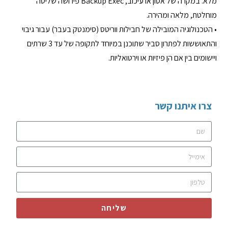
מלא. במקרה של אסון או עיכוב, Backup Exec פירושה שליטה
מוחלטת, מלאה ומהירה.
• הטכנולוגיה המובילה של חבילות ווריטס (סימנטק בעבר) עבור גיבוי
והתאוששות לפתרון סביר שתוכנן במיוחד לתקופה של עד 3 שרתים
ויישומים בין אם הן פיזיות או וירטואליות.
צרו איתנו קשר
שליחה